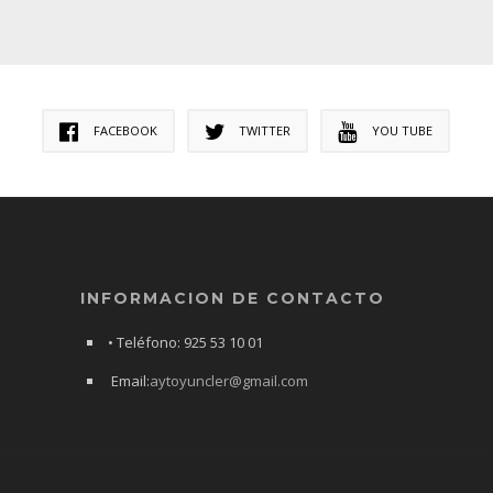
FACEBOOK
TWITTER
YOU TUBE
INFORMACION DE CONTACTO
• Teléfono: 925 53 10 01
Email:
aytoyuncler@gmail.com