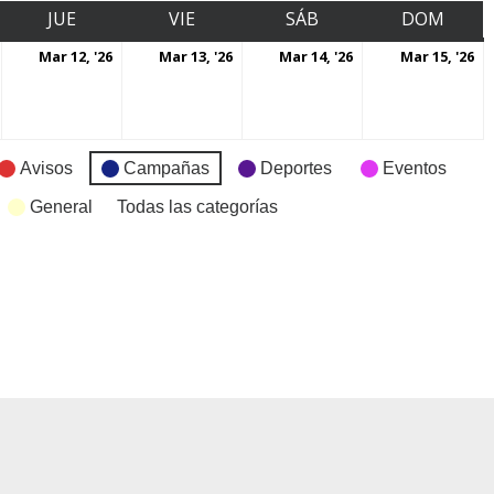
JUE
VIE
SÁB
DOM
Mar 12, '26
Mar 13, '26
Mar 14, '26
Mar 15, '26
Avisos
Campañas
Deportes
Eventos
General
Todas las categorías