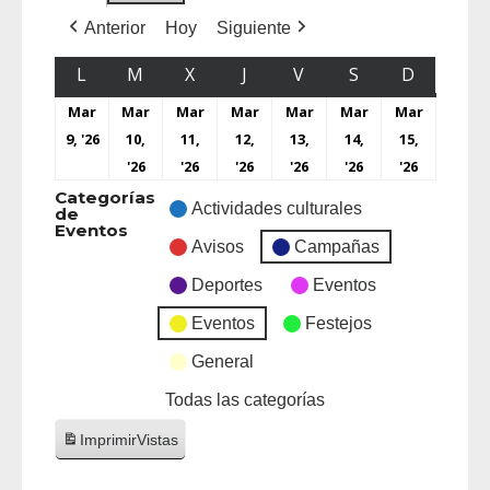
Anterior
Hoy
Siguiente
L
M
X
J
V
S
D
Mar
Mar
Mar
Mar
Mar
Mar
Mar
9, '26
10,
11,
12,
13,
14,
15,
'26
'26
'26
'26
'26
'26
Categorías
Actividades culturales
de
Eventos
Avisos
Campañas
Deportes
Eventos
Eventos
Festejos
General
Todas las categorías
Imprimir
Vistas