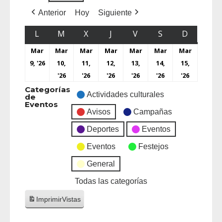
Anterior
Hoy
Siguiente
L
M
X
J
V
S
D
Mar
Mar
Mar
Mar
Mar
Mar
Mar
9, '26
10,
11,
12,
13,
14,
15,
'26
'26
'26
'26
'26
'26
Categorías
Actividades culturales
de
Eventos
Avisos
Campañas
Deportes
Eventos
Eventos
Festejos
General
Todas las categorías
Imprimir
Vistas