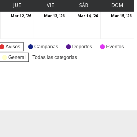
JUE
VIE
SÁB
DOM
Mar 12, '26
Mar 13, '26
Mar 14, '26
Mar 15, '26
Avisos
Campañas
Deportes
Eventos
General
Todas las categorías