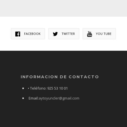
FACEBOOK
TWITTER
YOU TUBE
INFORMACION DE CONTACTO
• Teléfono: 925 53 10 01
Email:
aytoyuncler@gmail.com