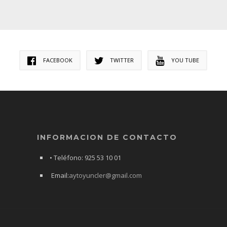
FACEBOOK
TWITTER
YOU TUBE
INFORMACION DE CONTACTO
• Teléfono: 925 53 10 01
Email:
aytoyuncler@gmail.com