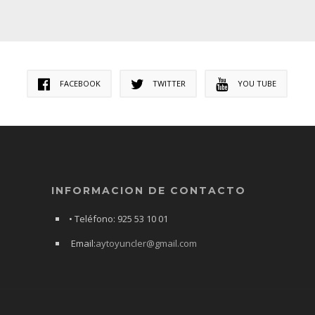
FACEBOOK
TWITTER
YOU TUBE
INFORMACION DE CONTACTO
• Teléfono: 925 53 10 01
Email:
aytoyuncler@gmail.com