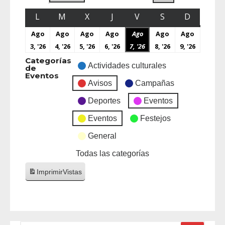
L
M
X
J
V
S
D
Ago
Ago
Ago
Ago
Ago
Ago
Ago
3, '26
4, '26
5, '26
6, '26
7, '26
8, '26
9, '26
Categorías
Actividades culturales
de
Eventos
Avisos
Campañas
Deportes
Eventos
Eventos
Festejos
General
Todas las categorías
Imprimir
Vistas