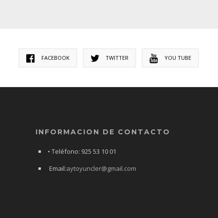
FACEBOOK
TWITTER
YOU TUBE
INFORMACION DE CONTACTO
• Teléfono: 925 53 10 01
Email:
aytoyuncler@gmail.com