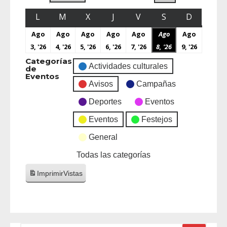
L
M
X
J
V
S
D
Ago
Ago
Ago
Ago
Ago
Ago
Ago
3, '26
4, '26
5, '26
6, '26
7, '26
8, '26
9, '26
Categorías
Actividades culturales
de
Eventos
Avisos
Campañas
Deportes
Eventos
Eventos
Festejos
General
Todas las categorías
Imprimir
Vistas