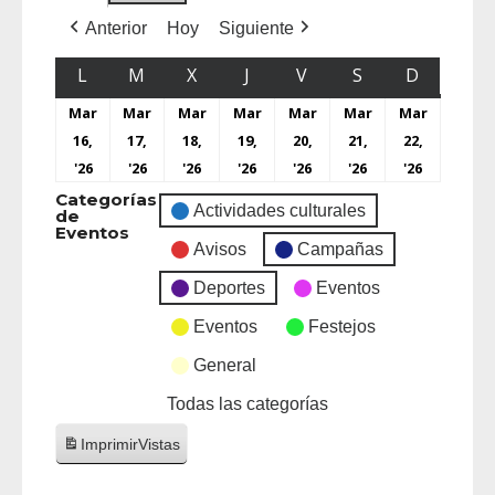
Anterior
Hoy
Siguiente
L
M
X
J
V
S
D
Mar
Mar
Mar
Mar
Mar
Mar
Mar
16,
17,
18,
19,
20,
21,
22,
'26
'26
'26
'26
'26
'26
'26
Categorías
Actividades culturales
de
Eventos
Avisos
Campañas
Deportes
Eventos
Eventos
Festejos
General
Todas las categorías
Imprimir
Vistas