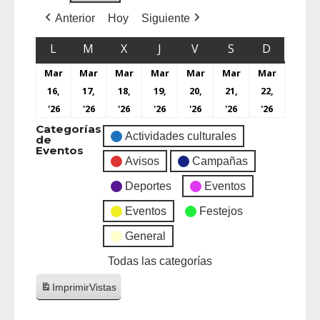
Anterior
Hoy
Siguiente
L
M
X
J
V
S
D
Mar
Mar
Mar
Mar
Mar
Mar
Mar
16,
17,
18,
19,
20,
21,
22,
'26
'26
'26
'26
'26
'26
'26
Categorías
Actividades culturales
de
Eventos
Avisos
Campañas
Deportes
Eventos
Eventos
Festejos
General
Todas las categorías
Imprimir
Vistas