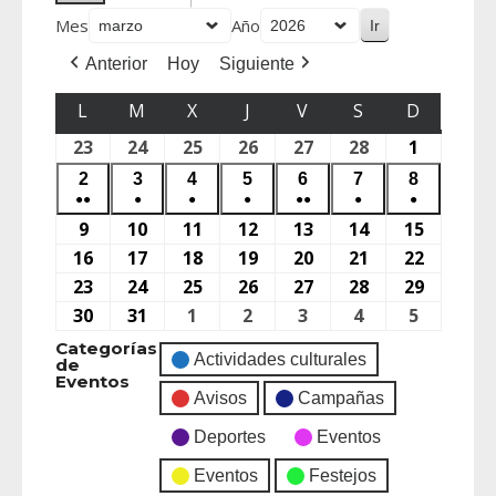
Mes
Año
Anterior
Hoy
Siguiente
L
M
X
J
V
S
D
23
24
25
26
27
28
1
2
3
4
5
6
7
8
●●
●
●
●
●●
●
●
9
10
11
12
13
14
15
16
17
18
19
20
21
22
23
24
25
26
27
28
29
30
31
1
2
3
4
5
Categorías
Actividades culturales
de
Eventos
Avisos
Campañas
Deportes
Eventos
Eventos
Festejos