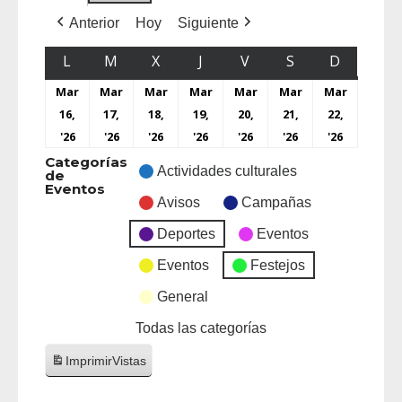
Anterior
Hoy
Siguiente
L
M
X
J
V
S
D
Mar
Mar
Mar
Mar
Mar
Mar
Mar
16,
17,
18,
19,
20,
21,
22,
'26
'26
'26
'26
'26
'26
'26
Categorías
Actividades culturales
de
Eventos
Avisos
Campañas
Deportes
Eventos
Eventos
Festejos
General
Todas las categorías
Imprimir
Vistas