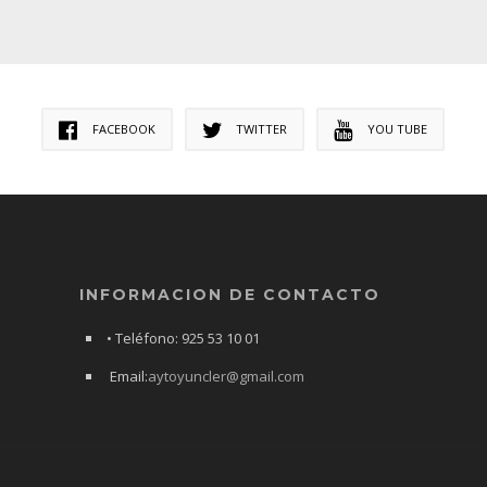
FACEBOOK
TWITTER
YOU TUBE
INFORMACION DE CONTACTO
• Teléfono: 925 53 10 01
Email:
aytoyuncler@gmail.com