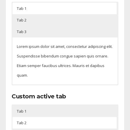
Tab 1
Tab 2
Tab 3
Lorem ipsum dolor sit amet, consectetur adipiscing elit.
Suspendisse bibendum congue sapien quis ornare.
Etiam semper faucibus ultrices. Mauris et dapibus
quam.
Cras molestie posuere magna eget bibendum. Integer
Phasellus suscipit enim a accumsan semper. Nam
Custom active tab
finibus purus condimentum lectus congue hendrerit.
tincidunt, libero at aliquam cursus, ipsum tortor
fermentum velit, at facilisis lacus justo eget turpis.
Tab 1
Tab 2