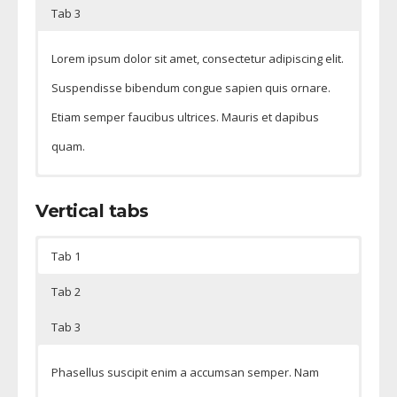
Tab 3
Phasellus suscipit enim a accumsan semper. Nam
Lorem ipsum dolor sit amet, consectetur adipiscing elit.
tincidunt, libero at aliquam cursus, ipsum tortor
Suspendisse bibendum congue sapien quis ornare.
fermentum velit, at facilisis lacus justo eget turpis.
Etiam semper faucibus ultrices. Mauris et dapibus
quam.
Tab 3 content
Vertical tabs
Tab 1
Tab 2
Tab 3
Phasellus suscipit enim a accumsan semper. Nam