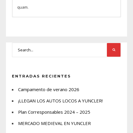
quam.
Phasellus suscipit enim a accumsan semper. Nam
Tab 3 content
Tab 4 content
Tab 5 content
tincidunt, libero at aliquam cursus, ipsum tortor
fermentum velit, at facilisis lacus justo eget turpis.
ENTRADAS RECIENTES
Campamento de verano 2026
¡LLEGAN LOS AUTOS LOCOS A YUNCLER!
Plan Corresponsables 2024 – 2025
MERCADO MEDIEVAL EN YUNCLER