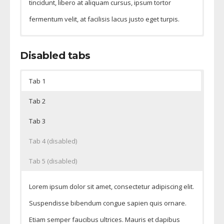
tincidunt, libero at aliquam cursus, ipsum tortor
fermentum velit, at facilisis lacus justo eget turpis.
Phasellus suscipit enim a accumsan semper. Nam
Lorem ipsum dolor sit amet, consectetur adipiscing elit.
Disabled tabs
tincidunt, libero at aliquam cursus, ipsum tortor
Suspendisse bibendum congue sapien quis ornare.
fermentum velit, at facilisis lacus justo eget turpis.
Etiam semper faucibus ultrices. Mauris et dapibus
Tab 1
quam.
Tab 2
Tab 3
Tab 4 (disabled)
Tab 5 (disabled)
Lorem ipsum dolor sit amet, consectetur adipiscing elit.
Suspendisse bibendum congue sapien quis ornare.
Etiam semper faucibus ultrices. Mauris et dapibus