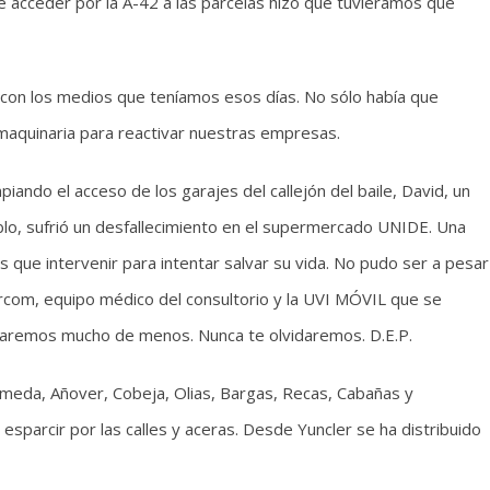
 de acceder por la A-42 a las parcelas hizo que tuviéramos que
do con los medios que teníamos esos días. No sólo había que
 maquinaria para reactivar nuestras empresas.
ndo el acceso de los garajes del callejón del baile, David, un
lo, sufrió un desfallecimiento en el supermercado UNIDE. Una
que intervenir para intentar salvar su vida. No pudo ser a pesar
 Sercom, equipo médico del consultorio y la UVI MÓVIL que se
haremos mucho de menos. Nunca te olvidaremos. D.E.P.
ameda, Añover, Cobeja, Olias, Bargas, Recas, Cabañas y
 esparcir por las calles y aceras. Desde Yuncler se ha distribuido