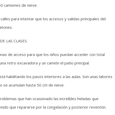
 40 camiones de nieve.
alles para intentar que los accesos y salidas principales del
atones.
E LAS CLASES.
onas de acceso para que los niños puedan acceder con total
na retro excavadora y un camión el patio principal.
á habilitando los pasos interiores a las aulas. Son unas labores
io se acumulan hasta 50 cm de nieve.
 problemas que han ocasionado las increíbles heladas que
enido que repararse por la congelación y posterior reventón.